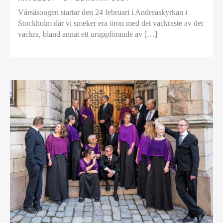
Vårsäsongen startar den 24 februari i Andreaskyrkan i
Stockholm där vi smeker era öron med det vackraste av det
vackra, bland annat ett uruppförande av […]