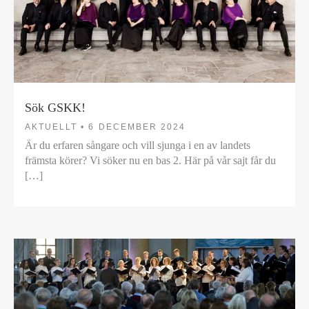
Sök GSKK!
AKTUELLT •
6 DECEMBER 2024
Är du erfaren sångare och vill sjunga i en av landets
främsta körer? Vi söker nu en bas 2. Här på vår sajt får du
[…]