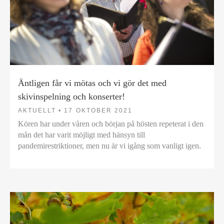
Äntligen får vi mötas och vi gör det med
skivinspelning och konserter!
AKTUELLT •
17 OKTOBER 2021
Kören har under våren och början på hösten repeterat i den
mån det har varit möjligt med hänsyn till
pandemirestriktioner, men nu är vi igång som vanligt igen.