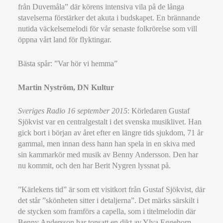
från Duvemåla” där körens intensiva vila på de långa
stavelserna förstärker det akuta i budskapet. En brännande
nutida väckelsemelodi för vår senaste folkrörelse som vill
öppna vårt land för flyktingar.
Bästa spår: ”Var hör vi hemma”
Martin Nyström, DN Kultur
Sveriges Radio 16 september 2015
: Körledaren Gustaf
Sjökvist var en centralgestalt i det svenska musiklivet. Han
gick bort i början av året efter en längre tids sjukdom, 71 år
gammal, men innan dess hann han spela in en skiva med
sin kammarkör med musik av Benny Andersson. Den har
nu kommit, och den har Berit Nygren lyssnat på.
”Kärlekens tid” är som ett visitkort från Gustaf Sjökvist, där
det står ”skönheten sitter i detaljerna”. Det märks särskilt i
de stycken som framförs a capella, som i titelmelodin där
Benny Andersson har tonsatt en dikt av Ylva Eggehorn.