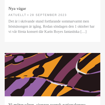
Nya vägar
AKTUELLT •
28 SEPTEMBER 2023
Det är i skrivande stund fortfarande sommarvarmt men
höstsäsongen är igång. Redan söndagen den 1 oktober har
vi vår första konsert där Karin Boyes fantastiska […]
Vi möter våren, sjunger svensk nationalopera,