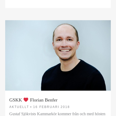
GSKK
Florian Benfer
AKTUELLT •
16 FEBRUARI 2018
Gustaf Sjökvists Kammarkör kommer från och med hösten