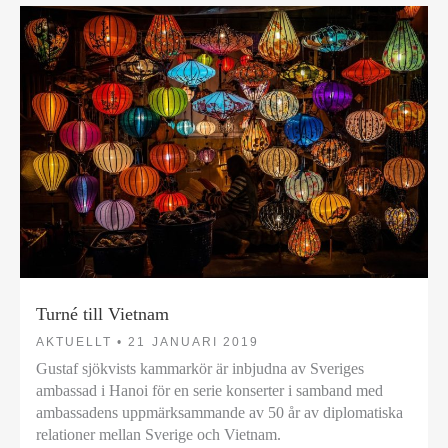
Turné till Vietnam
AKTUELLT •
21 JANUARI 2019
Gustaf sjökvists kammarkör är inbjudna av Sveriges
ambassad i Hanoi för en serie konserter i samband med
ambassadens uppmärksammande av 50 år av diplomatiska
relationer mellan Sverige och Vietnam.