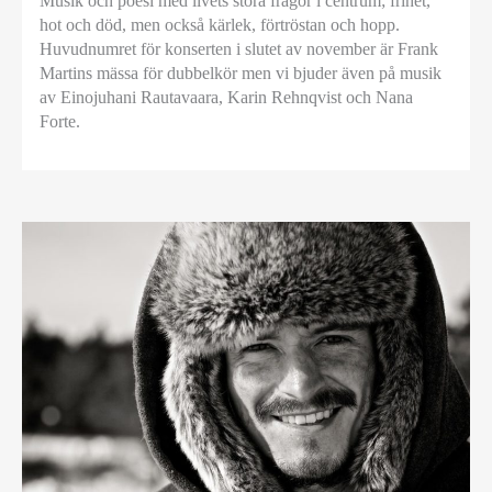
Musik och poesi med livets stora frågor i centrum; frihet,
hot och död, men också kärlek, förtröstan och hopp.
Huvudnumret för konserten i slutet av november är Frank
Martins mässa för dubbelkör men vi bjuder även på musik
av Einojuhani Rautavaara, Karin Rehnqvist och Nana
Forte.